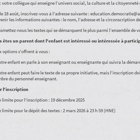
 votre collègue qui enseigne l’univers social, la culture et la citoyennet
le 18 août, inscrivez-vous à l'adresse suivante : education.democratie@a
enir les informations suivantes : le nom, l'adresse et la circonscription d
smettez-nous les textes qui se démarquent le plus parmi l’ensemble de vos 
s êtes un parent dont l'enfant est intéressé ou intéressée à partici
 options s'offrent à vous :
otre enfant en parle à son enseignant ou enseignante qui suivra la démar
otre enfant peut faire le texte de sa propre initiative, mais l'inscriptio
bre du personnel enseignant.
r l'inscription
 limite pour l'inscription : 19 décembre 2025
 limite pour le dépôt des textes : 2 mars 2026 à 23 h 59 (HNE)