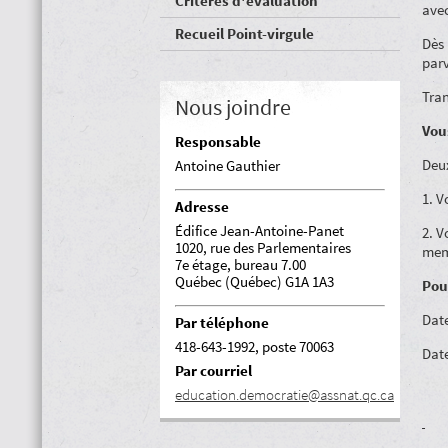
Critères d'évaluation
avec
Recueil Point-virgule
Dès 
parv
Tran
Nous joindre
Vou
Responsable
Deux
Antoine Gauthier
1. V
Adresse
Édifice Jean-Antoine-Panet
2. V
1020, rue des Parlementaires
mem
7e étage, bureau 7.00
Québec (Québec) G1A 1A3
Pou
Date
Par téléphone
418-643-1992, poste 70063
Date
Par courriel
education.democratie@assnat.qc.ca