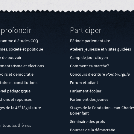
profondir
Participer
gramme d'études CCQ
Période parlementaire
es, société et politique
Ateliers jeunesse et visites guidées
x de pouvoir
Camp de jour citoyen
ementarisme et élections
Comment ça marche?
oirs et démocratie
Concours d’écriture
Point-virgule
itoire et constitutions
Forum étudiant
riel pédagogique
Parlement écolier
tions et réponses
Parlement des jeunes
e
ges de la 43
législature
Stages de la Fondation Jean-Charle
Bonenfant
Séminaire des profs
ir tous les thèmes
Bourses de la démocratie