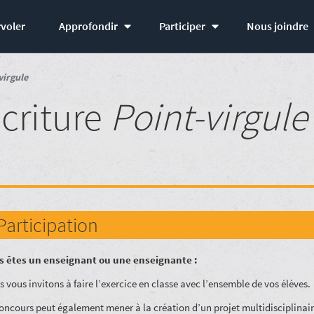
voler
Approfondir
Participer
Nous joindre
virgule
criture
Point-virgule
Participation
s êtes un enseignant ou une enseignante :
 vous invitons à faire l’exercice en classe avec l’ensemble de vos élèves.
oncours peut également mener à la création d’un projet multidisciplinair