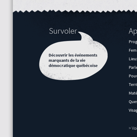
Survoler
Ap
Pro
Femm
Découvrir les événements
Lieu
marquants de la vie
démocratique québécoise
Parl
Pouv
Terr
Maté
Ques
Visa
>
Vo