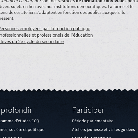
Comment ça marche?
sont des
séances de formation conviviales
porta
divers sujets en lien avec nos institutions démocratiques. La forme et le
enu de ces ateliers s’adaptent en fonction des publics auxquels ils
ressent.
Personnes employées par la fonction publique
Professionnelles et professionels de l'éducation
Élèves du 2e cycle du secondaire
profondir
Participer
gramme d'études CCQ
Période parlementaire
es, société et politique
Ateliers jeunesse et visites guidées