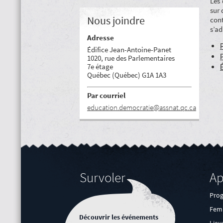
Les
sur 
Nous joindre
cont
s’ad
Adresse
Édifice Jean-Antoine-Panet
1020, rue des Parlementaires
7e étage
Québec (Québec) G1A 1A3
Par courriel
education.democratie@assnat.qc.ca
Survoler
Ap
Pro
Femm
Découvrir les événements