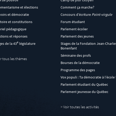
x de pouvoir
Camp de jour citoyen
ementarisme et élections
Comment ça marche?
oirs et démocratie
Concours d’écriture
Point-virgule
itoire et constitutions
Forum étudiant
riel pédagogique
Parlement écolier
tions et réponses
Parlement des jeunes
e
ges de la 43
législature
Stages de la Fondation Jean-Charle
Bonenfant
Séminaire des profs
ir tous les thèmes
Bourses de la démocratie
Programme des pages
Vox populi : Ta démocratie à l’école 
Parlement étudiant du Québec
Parlement jeunesse du Québec
>
Voir toutes les activités