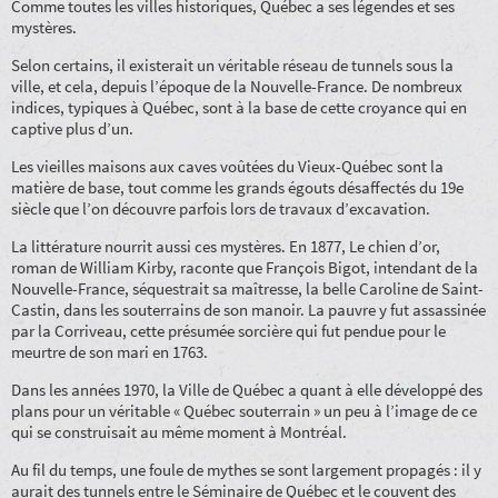
Comme toutes les villes historiques, Québec a ses légendes et ses
mystères.
Selon certains, il existerait un véritable réseau de tunnels sous la
ville, et cela, depuis l’époque de la Nouvelle-France. De nombreux
indices, typiques à Québec, sont à la base de cette croyance qui en
captive plus d’un.
Les vieilles maisons aux caves voûtées du Vieux-Québec sont la
matière de base, tout comme les grands égouts désaffectés du 19e
siècle que l’on découvre parfois lors de travaux d’excavation.
La littérature nourrit aussi ces mystères. En 1877, Le chien d’or,
roman de William Kirby, raconte que François Bigot, intendant de la
Nouvelle-France, séquestrait sa maîtresse, la belle Caroline de Saint-
Castin, dans les souterrains de son manoir. La pauvre y fut assassinée
par la Corriveau, cette présumée sorcière qui fut pendue pour le
meurtre de son mari en 1763.
Dans les années 1970, la Ville de Québec a quant à elle développé des
plans pour un véritable « Québec souterrain » un peu à l’image de ce
qui se construisait au même moment à Montréal.
Au fil du temps, une foule de mythes se sont largement propagés : il y
aurait des tunnels entre le Séminaire de Québec et le couvent des