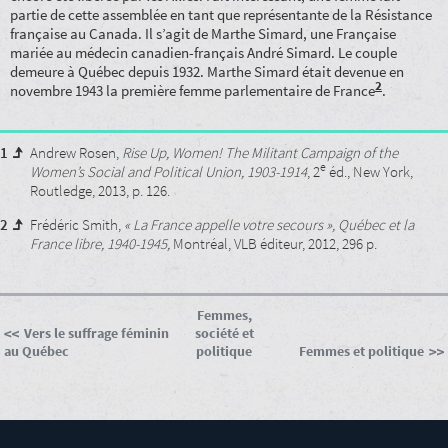
partie de cette assemblée en tant que représentante de la Résistance
française au Canada. Il s’agit de Marthe Simard, une Française
mariée au médecin canadien-français André Simard. Le couple
demeure à Québec depuis 1932. Marthe Simard était devenue en
2
novembre 1943 la première femme parlementaire de France
.
1
Andrew Rosen,
Rise Up, Women! The Militant Campaign of the
e
Women’s Social and Political Union, 1903-1914
, 2
éd., New York,
Routledge, 2013, p. 126.
2
Frédéric Smith,
« La France appelle votre secours », Québec et la
France libre, 1940-1945,
Montréal, VLB éditeur, 2012, 296 p.
Femmes,
Vers le suffrage féminin
société et
au Québec
politique
Femmes et politique